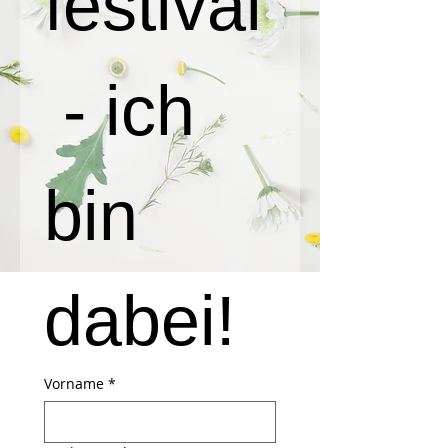
festival
 - ich 
bin 
dabei!
Vorname
*