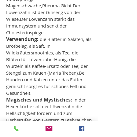
Magenschwäche,Rheuma,Gicht.Der
Löwenzahn ist der Ginseng von der
Wiese.Der Löwenzahn stärkt das
Immunsystem und senkt den
Cholesterinspiegel.
Verwendung:
die Blätter in Salaten, als
Brotbelag, als Saft, in
Wildkräutersmoothies, als Tee; die
Blüten für Löwenzahn-Honig; die
Wurzeln als Kaffee-Ersatz oder Tee; der
Stengel zum Kauen (Maria Treben).Bei
Hunden und Katzen unter das Futter
gemischt sorgt es für schönes Fell und
Gesundheit.
Magisches und Mystisches:
In der
Hexenküche soll der Löwenzahn die
Hellsichtigkeit fördern und zum
Herbeirufen von Geistern zu gebrauchen
sein. Und weil er sich so schnell und
erfolgreich vermehrt und mit seinen