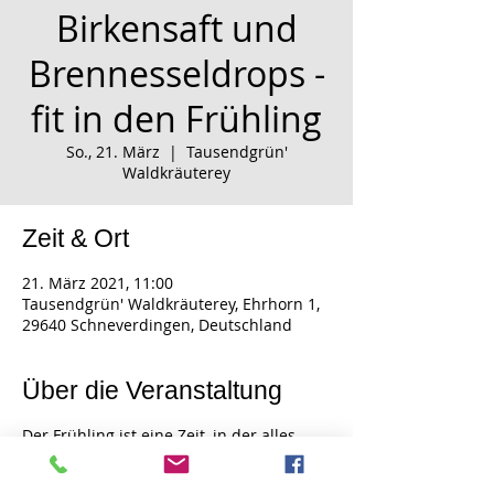
Birkensaft und
Brennesseldrops -
fit in den Frühling
So., 21. März
  |  
Tausendgrün'
Waldkräuterey
Zeit & Ort
21. März 2021, 11:00
Tausendgrün' Waldkräuterey, Ehrhorn 1,
29640 Schneverdingen, Deutschland
Über die Veranstaltung
Der Frühling ist eine Zeit, in der alles
sprießt und wächst, und die unsere
Lebensgeister und den inneren