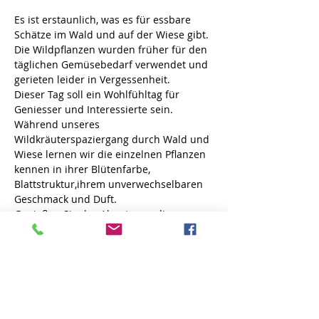
Es ist erstaunlich, was es für essbare 
Schätze im Wald und auf der Wiese gibt.
Die Wildpflanzen wurden früher für den 
täglichen Gemüsebedarf verwendet und 
gerieten leider in Vergessenheit.
Dieser Tag soll ein Wohlfühltag für 
Geniesser und Interessierte sein.
Während unseres 
Wildkräuterspaziergang durch Wald und 
Wiese lernen wir die einzelnen Pflanzen 
kennen in ihrer Blütenfarbe, 
Blattstruktur,ihrem unverwechselbaren 
Geschmack und Duft.
Genießen Sie das Abenteuer, diese 
Wildkräuter zu sammeln,um sie 
anschließend zu  leckeren Wiesentapas 
zu verarbeiten und gemeinsam zu 
probieren.
Unsere heimischen Wildkräuter besitzen 
ein großes Potential an, die Auswahl 
unserer Lebensmittel zu ergänzen und 