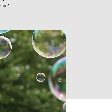
immt
d auf