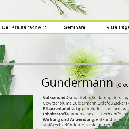
Der Kräuterfachwirt
Seminare
TV Beiträg
Gundermann
(Gle
Volksmund
:Gundelrebe, Soldatenpetersilie,
Gewitterblume,Buldermann,Erdefeu,Zickersk
Pflanzenfamilie
: Lippenblütler=Lamiaceae.
Inhaltsstoffe
: ätherisches Öl, Gerbstoffe, Bit
Wirkung und Anwendung
: entzündungshem
stoffwechselfördernd, schleimlösend, schle