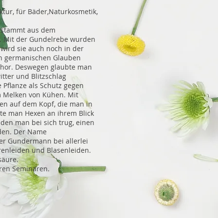
ktur, für Bäder,Naturkosmetik,
‘ stammt aus dem
r. Mit der Gundelrebe wurden
wird sie auch noch in der
en germanischen Glauben
hor. Deswegen glaubte man
itter und Blitzschlag
 Pflanze als Schutz gegen
 Melken von Kühen. Mit
n auf dem Kopf, die man in
nte man Hexen an ihrem Blick
 den man bei sich trug, einen
rden. Der Name
er Gundermann bei allerlei
ierenleiden und Blasenleiden.
säure.
seren Seminaren.