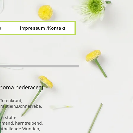
e
Impressum /Kontakt
choma hederacea)
 Totenkraut,
räutlein,Donnerrebe.
terstoffe
mend, harntreibend,
chtheilende Wunden,