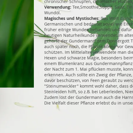
chronischer Schnupfen, chronischer Husten,
Verwendung:
Tee,Smoothie,Suppe, Salat, Tin
Wundöl.
Magisches und Mystisches:
Das Wort ‚Gund
Germanischen und bedeutet soviel wie Eite
früher eitrige Wunden behandelt und dafür 
heutigen Naturheilkunde verwendet.Im alt
gehörte der Gundermann dem Donnergott T
auch später noch, die Pflanze könne vor Gew
schützen. Im Mittelalter verwendete man die
Hexen und schwarze Magie, besonders beim
einem Blumenkranz aus Gundermannpflanze
der Nacht zum 1. Mai pflücken musste, kon
erkennen. Auch sollte ein Zweig der Pflanze,
davor beschützen, von Feen geraubt zu we
"Steinumwickler" kommt wohl daher, dass d
Steinleiden hilft, so z.B. bei Leberleiden, N
Zudem löst der Gundermann auch die Harn
Die Vielfalt dieser Pflanze erlebst du in un