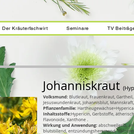
Der Kräuterfachwirt
Seminare
TV Beiträg
Johanniskraut
(Hyp
Volksmund:
Blutkraut, Frauenkraut, Gartheil,
Jesuswundenkraut, Johannisblut, Mannskraft, 
Pflanzenfamilie:
Hartheugewächse=Hyperica
Inhaltsstoffe:
Hypericin, Gerbstoffe, ätherisc
Flavonoide, Xanthone .
Wirkung und Anwendung:
abschwellend, anti
blutstillend, entzündungshemmend, harntrei