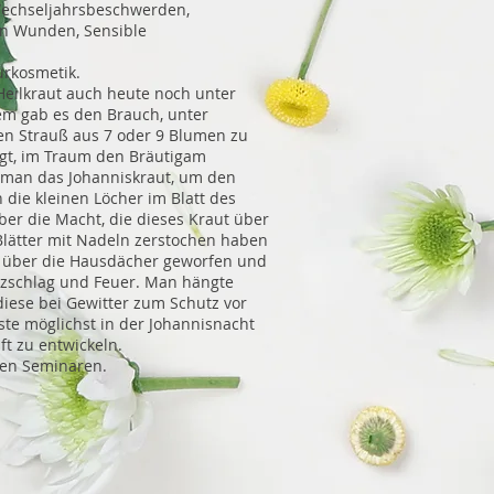
Wechseljahrsbeschwerden,
n Wunden, Sensible
urkosmetik.
 Heilkraut auch heute noch unter
m gab es den Brauch, unter
en Strauß aus 7 oder 9 Blumen zu
legt, im Traum den Bräutigam
e man das Johanniskraut, um den
die kleinen Löcher im Blatt des
ber die Macht, die dieses Kraut über
 Blätter mit Nadeln zerstochen haben
r über die Hausdächer geworfen und
tzschlag und Feuer. Man hängte
iese bei Gewitter zum Schutz vor
te möglichst in der Johannisnacht
ft zu entwickeln.
eren Seminaren.