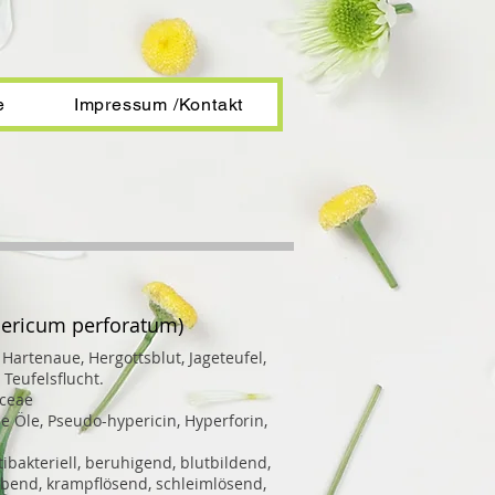
e
Impressum /Kontakt
ericum perforatum)
 Hartenaue, Hergottsblut, Jageteufel,
Teufelsflucht.
ceae
he Öle, Pseudo-hypericin, Hyperforin,
bakteriell, beruhigend, blutbildend,
bend, krampflösend, schleimlösend,