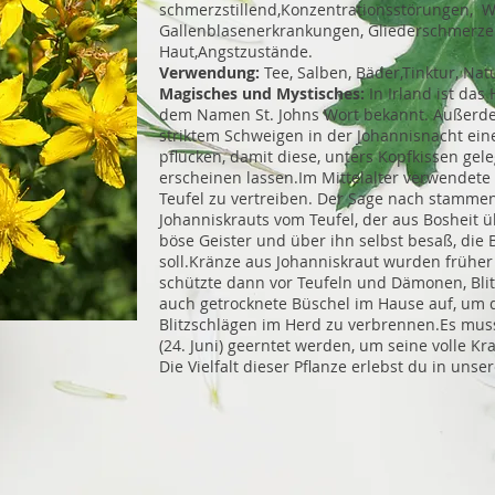
schmerzstillend,Konzentrationsstörungen, 
Gallenblasenerkrankungen, Gliederschmerze
Haut,Angstzustände.
Verwendung:
Tee, Salben, Bäder,Tinktur, Nat
Magisches und Mystisches:
In Irland ist das
dem Namen St. Johns Wort bekannt. Außerde
striktem Schweigen in der Johannisnacht ein
pflücken, damit diese, unters Kopfkissen ge
erscheinen lassen.Im Mittelalter verwendet
Teufel zu vertreiben. Der Sage nach stammen 
Johanniskrauts vom Teufel, der aus Bosheit ü
böse Geister und über ihn selbst besaß, die
soll.Kränze aus Johanniskraut wurden frühe
schützte dann vor Teufeln und Dämonen, Bli
auch getrocknete Büschel im Hause auf, um d
Blitzschlägen im Herd zu verbrennen.Es muss
(24. Juni) geerntet werden, um seine volle Kra
Die Vielfalt dieser Pflanze erlebst du in uns