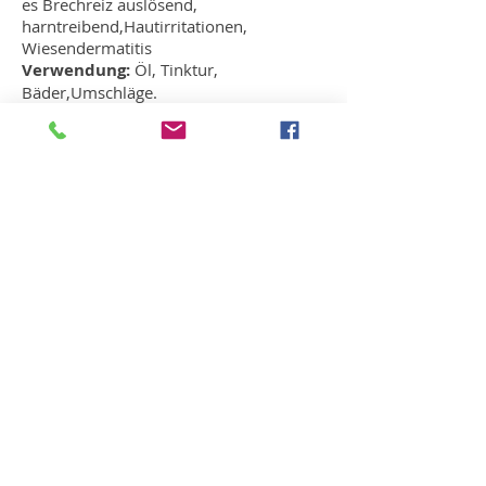
es Brechreiz auslösend,
harntreibend,Hautirritationen,
Wiesendermatitis
Verwendung:
Öl, Tinktur,
Bäder,Umschläge.
Magisches und Mystisches:
Das
Indische Springkraut wurde Anfang des
18. Jahrhunderts als Zier- und
Gartenpflanze in England eingeführt.
Schon nach einigen Jahren wurde ein
Wildvorkommen beobachtet. In den
80er und 90er Jahren des 19.
Jahrhunderts traten erste Vorkommen in
Frankreich, den Niederlanden und
Deutschland auf. Heute ist die Pflanze in
ganz Europa vertreten.Die Blüten der
Pflanze sind hübsch anzusehen, haben
fast etwas von Orchideen. Das brachte
dem Springkraut auch den Namen
"Orchidee des kleinen Mannes".
Als Bachblüte spielt das Springkraut
unter dem Namen Impatiens eine
wichtige Rolle,es kommt in den