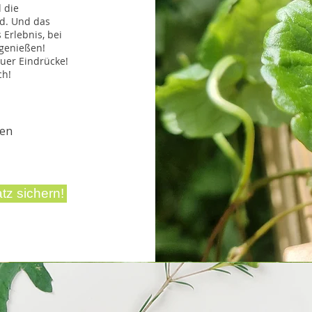
d die
d. Und das
 Erlebnis, bei
genießen!
euer Eindrücke!
ch!
den
tz sichern!