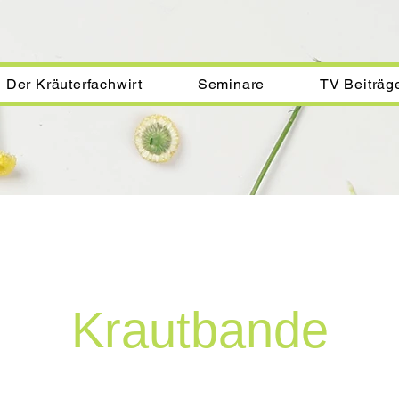
Der Kräuterfachwirt
Seminare
TV Beiträg
Krautbande