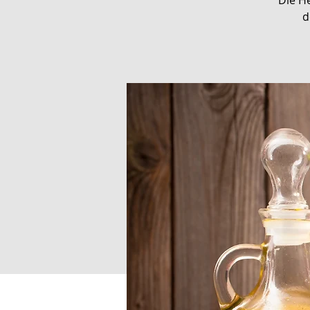
Die He
d