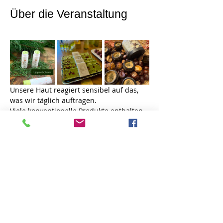
Über die Veranstaltung
Unsere Haut reagiert sensibel auf das, 
was wir täglich auftragen.
Viele konventionelle Produkte enthalten 
synthetische Duftstoffe, Konservierer 
oder Füllstoffe – oft ohne dass wir deren 
Funktion wirklich kennen.
Wildkräuter hingegen enthalten 
sekundäre Pflanzenstoffe, Bitterstoffe, 
Flavonoide und Gerbstoffe, die seit 
Jahrhunderten in der traditionellen 
Pflanzenkunde genutzt werden.
In diesem Workshop erfährst du:
geeignete Wildkräuter fachgerecht 